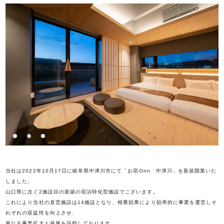
1
2
3
当社は2022年10月17日に岐阜県中津川市にて「お宿Onn 中津川」を新規開業いた
しました。
山口県に次ぐ2施設目の新築の宿泊特化型施設でございます。
これにより当社の直営施設は14施設となり、相乗効果により効率的に事業を運営しそ
れぞれの収益性を向上させ、
更なる事業拡大と発展を目指しております。