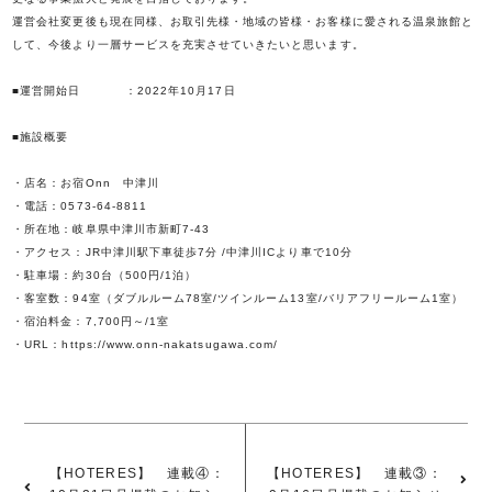
運営会社変更後も現在同様、お取引先様・地域の皆様・お客様に愛される温泉旅館と
して、今後より一層サービスを充実させていきたいと思います。
■運営開始日 ：2022年10月17日
■施設概要
・店名：お宿Onn 中津川
・電話：0573-64-8811
・所在地：岐阜県中津川市新町7-43
・アクセス：JR中津川駅下車徒歩7分 /中津川ICより車で10分
・駐車場：約30台（500円/1泊）
・客室数：94室（ダブルルーム78室/ツインルーム13室/バリアフリールーム1室）
・宿泊料金：7,700円～/1室
・URL：
https://www.onn-nakatsugawa.com/
【HOTERES】 連載④：
【HOTERES】 連載③：